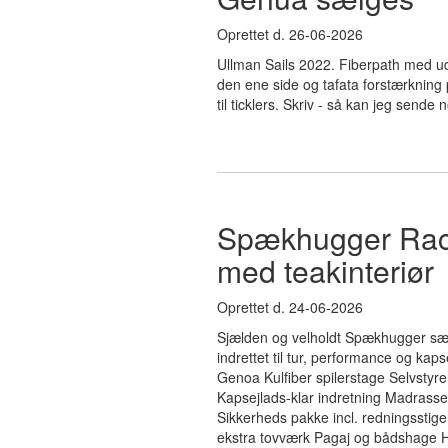
Oprettet d. 26-06-2026
Ullman Sails 2022. Fiberpath med udl
den ene side og tafata forstærkning p
til ticklers. Skriv - så kan jeg sende n
Spækhugger Raci
med teakinteriør
Oprettet d. 24-06-2026
Sjælden og velholdt Spækhugger sæl
indrettet til tur, performance og kapse
Genoa Kulfiber spilerstage Selvst
Kapsejlads‑klar indretning Madrasser
Sikkerheds pakke incl. redningsstig
ekstra tovværk Pagaj og bådshage H