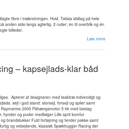
agte fibre i trækretningen. Hvid. Tafata slidlag på hele
å anden side langs agterlig. 2 ruder; én til overblik og én
ogle billeder.
Læs mere
ng – kapsejlads‑klar båd
ges. Apteret af designeren med teaktræ indvendigt og
jlads. sejl i god stand: storsejl, forsejl og spiler samt
yre Raymarine 2000 Påhængsmotor 5 hk med beslag
, hynder og puder medfølger Lille sprit komfur
e og brandslukker Fuld fortøjning og fender pakke samt
urtig og velsejlende, klassisk Spækhugger Racing der