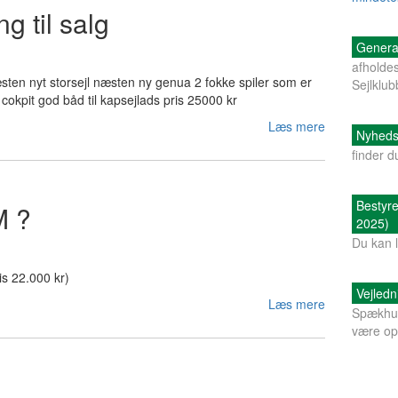
g til salg
Genera
afholdes
en nyt storsejl næsten ny genua 2 fokke spiler som er
Sejlklu
 cokpit god båd til kapsejlads pris 25000 kr
Læs mere
Nyheds
finder 
Bestyr
M ?
2025)
Du kan 
s 22.000 kr)
Vejled
Læs mere
Spækhug
være op