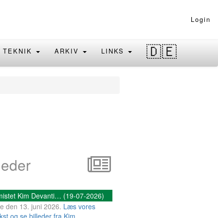
Login
🇩🇪
TEKNIK
ARKIV
LINKS
eder
mistet Kim Devanti… (19-07-2026)
e den 13. juni 2026.
Læs vores
st og se billeder fra Kim…