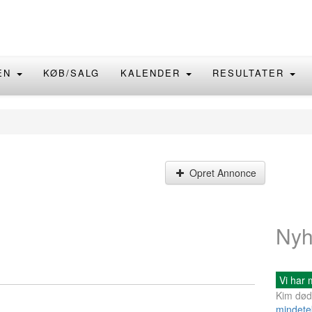
EN
KØB/SALG
KALENDER
RESULTATER
Opret Annonce
Nyh
Vi har 
Kim død
mindetek