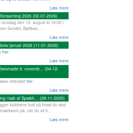
Læs mere
lforsamling 2026 (02-07-2026)
 torsdag den 13. august kl 19.00 i
bben Sundet, Baltikav…
Læs mere
brev januar 2026 (11-01-2026)
du
her
Læs mere
elsesmøde 9. novemb… (04-12-
læse referatet
her
Læs mere
ning i køb af Spækh… (28-11-2025)
ger klubbens bud på hvad du skal
mærksom på, når du vil h…
Læs mere